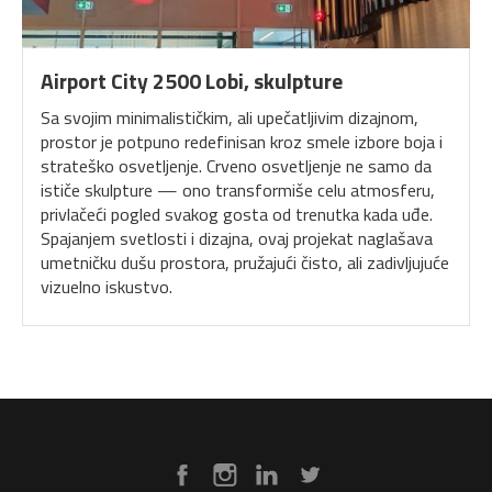
Airport City 2500 Lobi, skulpture
Sa svojim minimalističkim, ali upečatljivim dizajnom,
prostor je potpuno redefinisan kroz smele izbore boja i
strateško osvetljenje. Crveno osvetljenje ne samo da
ističe skulpture — ono transformiše celu atmosferu,
privlačeći pogled svakog gosta od trenutka kada uđe.
Spajanjem svetlosti i dizajna, ovaj projekat naglašava
umetničku dušu prostora, pružajući čisto, ali zadivljujuće
vizuelno iskustvo.