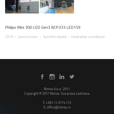
Philips Mini 300 LED Gen3 BCP333 LED159
2019
Javni prostori
Sportski objekti
Unutrašnje osvetljenje
Nimax d.o.o. 2017.
Copyright © 2017 Nimax. Sva prava zadržana.
T: +381.11.3774.172
E: office@nimax.rs